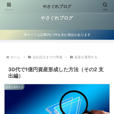
やさぐれブログ
メニュー
検索
お金の使い方見直し、資産運用、マイクロ法人節税術を紹介
やさぐれブログ
本サイトは記事内にPRを含む場合があります
ホーム
会社設立までの準備
資産を運用する
30代で1億円資産形成した方法（その2 支
出編）
資産を運用する