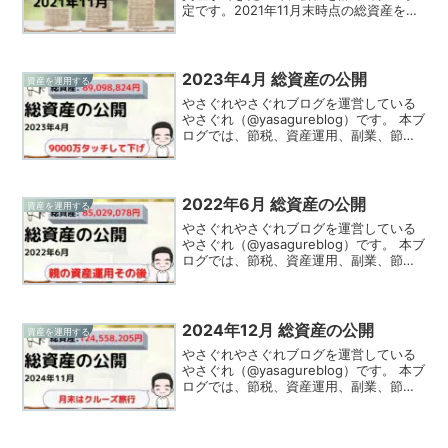
定です。2021年11月末時点の総資産を公
開します。先日、8000万円突破報告をし
たばかりですが、速攻で8000万円割りま
した。やさぐれドヤッたばかりで、情...
2023年4月 総資産の公開
資産を運用する
やさぐれやさぐれブログを運営している
やさぐれ（@yasagureblog）です。 本ブ
ログでは、節税、資産運用、副業、節約
の情報を発信、実践してる様をお伝えし
ています！2023年4月（4/27時点）の総
資産を公開します。やさぐれ花粉やっと
落...
2022年6月 総資産の公開
資産を運用する
やさぐれやさぐれブログを運営している
やさぐれ（@yasagureblog）です。 本ブ
ログでは、節税、資産運用、副業、節約
の情報を発信、実践してる様をお伝えし
ています！2022年6月（6/28時点）の総
資産を公開します。やさぐれ前回は親の
資...
2024年12月 総資産の公開
資産を運用する
やさぐれやさぐれブログを運営している
やさぐれ（@yasagureblog）です。 本ブ
ログでは、節税、資産運用、副業、節約
の情報を発信、実践してる様をお伝えし
ています！2024年12月（12/28時点）の
総資産を公開します。やさぐれ2024...