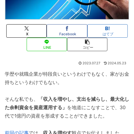
X
Facebook
はてブ
LINE
コピー
2023.07.27
2024.05.23
学歴や就職企業が特段良いというわけでもなく、家がお金
持ちというわけでもない。
そんな私でも、
「収入を増やし、支出を減らし、最大化し
た余剰資金を資産運用する」
を地道にこなすことで、30
代で1億円の資産を形成することができました。
前回の記事
では、
収入を増やす
観点でお伝えしました。