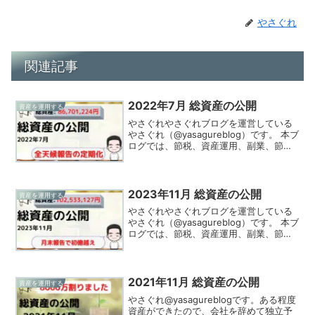
やさぐれ
関連記事
2022年7月 総資産の公開
資産を運用する
やさぐれやさぐれブログを運営している
やさぐれ（@yasagureblog）です。 本ブ
ログでは、節税、資産運用、副業、節約
の情報を発信、実践してる様をお伝えし
ています！2022年7月（7/31時点）の総
資産を公開します。やさぐれオールウェ
ザ...
2023年11月 総資産の公開
資産を運用する
やさぐれやさぐれブログを運営している
やさぐれ（@yasagureblog）です。 本ブ
ログでは、節税、資産運用、副業、節約
の情報を発信、実践してる様をお伝えし
ています！2023年11月（11/28時点）の
総資産を公開します。やさぐれ月末報
告...
2021年11月 総資産の公開
資産を運用する
やさぐれ@yasagureblogです。ある程度
資産ができたので、会社を辞めて独立予