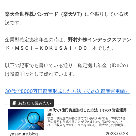
楽天全世界株バンガード（楽天VT）
に全振りしている状
況です。
企業型確定拠出年金の時は、
野村外株インデックスファン
ド・ＭＳＣＩ－ＫＯＫＵＳＡＩ・ＤＣ
一本でした。
以下の記事でも書いている通り、確定拠出年金（iDeCo）
は投資手段として優れています。
30代で8000万円資産形成した方法（その3 資産運用編）
30代で1億円資産形成した方法（その3 資産運用
編）
学歴、就職企業が特に秀でていあない私でも、30代で1億
円の資産を形成することができました。私がやったこと
は、「収入を増やし、支出を減らし、最大化した余剰資金
を資産運用する」を地道にこなすことです。前回の記事で
は、支出を減らす観点でお伝えしま...
2023.07.28
yasagure.blog