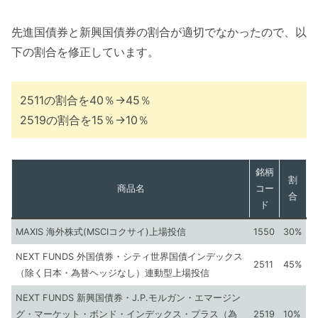
先進国債券と新興国債券の割合が適切でなかったので、以
下の割合を修正しています。
2511の割合を40％→45％
2519の割合を15％→10％
銘柄
割
商品名
コー
合
ド
MAXIS 海外株式(MSCIコクサイ)上場投信
1550
30%
NEXT FUNDS 外国債券・シティ世界国債インデックス
2511
45%
（除く日本・為替ヘッジなし）連動型上場投信
NEXT FUNDS 新興国債券・J.P.モルガン・エマージン
グ・マーケット・ボンド・インデックス・プラス（為
2519
10%