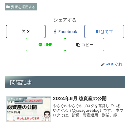
資産を運用する
シェアする
X
Facebook
はてブ
LINE
コピー
やさぐれ
関連記事
2024年6月 総資産の公開
資産を運用する
やさぐれやさぐれブログを運営している
やさぐれ（@yasagureblog）です。 本ブ
ログでは、節税、資産運用、副業、節約
の情報を発信、実践してる様をお伝えし
ています！2024年6月（6/28時点）の総
資産を公開します。やさぐれ今月は格安