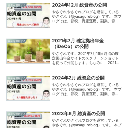
ク...
2024年12月 総資産の公開
資産を運用する
やさぐれやさぐれブログを運営している
やさぐれ（@yasagureblog）です。 本ブ
ログでは、節税、資産運用、副業、節約
の情報を発信、実践してる様をお伝えし
ています！2024年12月（12/28時点）の
総資産を公開します。やさぐれ2024...
2021年7月 確定拠出年金
資産を運用する
（iDeCo）の公開
やさぐれです。2021年7月16日時点の確
定拠出年金サイトのスクリーンショット
を使って公開します。ちなみに、2021年
6月 総資産の公開の資産に確定拠出年金
は含めていません。総資産評価額2021年
7月の総資産評価額は約312万円でした。
2024年2月 総資産の公開
資産を運用する
変わ...
やさぐれやさぐれブログを運営している
やさぐれ（@yasagureblog）です。 本ブ
ログでは、節税、資産運用、副業、節約
の情報を発信、実践してる様をお伝えし
ています！2024年2月（2/29時点）の総
資産を公開します。やさぐれコロナにか
か...
2023年6月 総資産の公開
資産を運用する
やさぐれやさぐれブログを運営している
やさぐれ（@yasagureblog）です。 本ブ