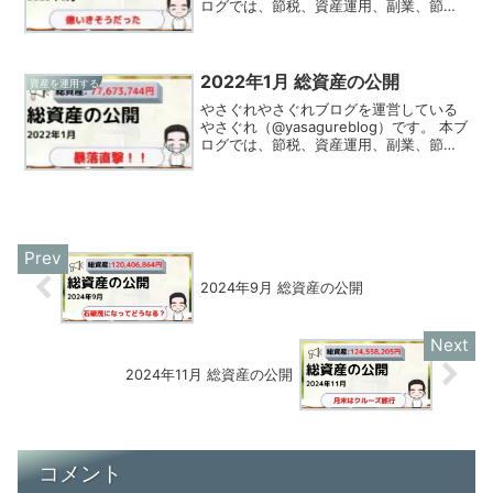
ログでは、節税、資産運用、副業、節約
の情報を発信、実践してる様をお伝えし
ています！2023年6月（6/28時点）の総
資産を公開します。やさぐれ一瞬、億い
く...
2022年1月 総資産の公開
資産を運用する
やさぐれやさぐれブログを運営している
やさぐれ（@yasagureblog）です。 本ブ
ログでは、節税、資産運用、副業、節約
の情報を発信、実践してる様をお伝えし
ています！2022年1月末時点（1/31時
点）の総資産を公開します。やさぐれ暴
落が...
2024年9月 総資産の公開
2024年11月 総資産の公開
コメント