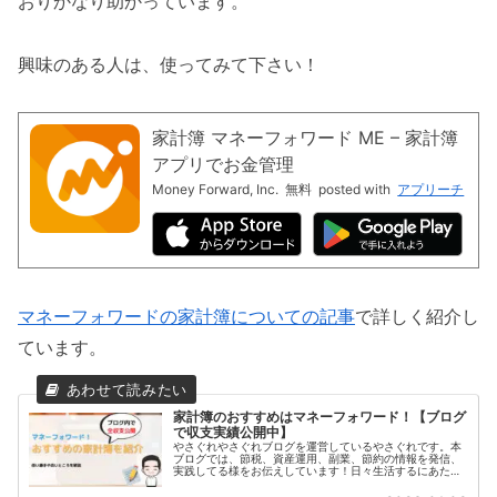
おりかなり助かっています。
興味のある人は、使ってみて下さい！
家計簿 マネーフォワード ME – 家計簿
アプリでお金管理
Money Forward, Inc.
無料
posted with
アプリーチ
マネーフォワードの家計簿についての記事
で詳しく紹介し
ています。
家計簿のおすすめはマネーフォワード！【ブログ
で収支実績公開中】
やさぐれやさぐれブログを運営しているやさぐれです。本
ブログでは、節税、資産運用、副業、節約の情報を発信、
実践してる様をお伝えしています！日々生活するにあたっ
て、家計簿つけてますか？家計簿つけないとと思いながら
も、何か買ったときに1個1個記入...