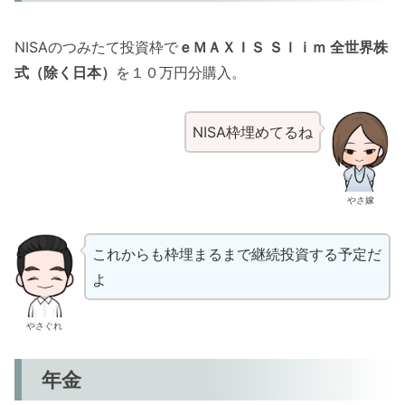
NISAのつみたて投資枠で
ｅＭＡＸＩＳ Ｓｌｉｍ 全世界株
式（除く日本）
を１０万円分購入。
NISA枠埋めてるね
やさ嫁
これからも枠埋まるまで継続投資する予定だ
よ
やさぐれ
年金