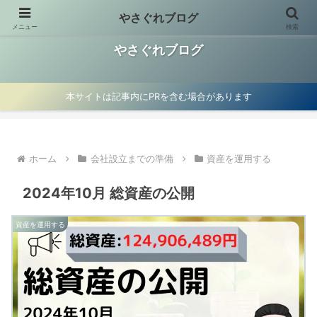
やさぐれブログ
メニュー
検索
お金の使い方見直し、資産運用、マイクロ法人節税術を紹介
やさぐれブログ
本サイトは記事内にPRを含む場合があります
ホーム
会社設立までの準備
資産を運用する
2024年10月 総資産の公開
資産を運用する