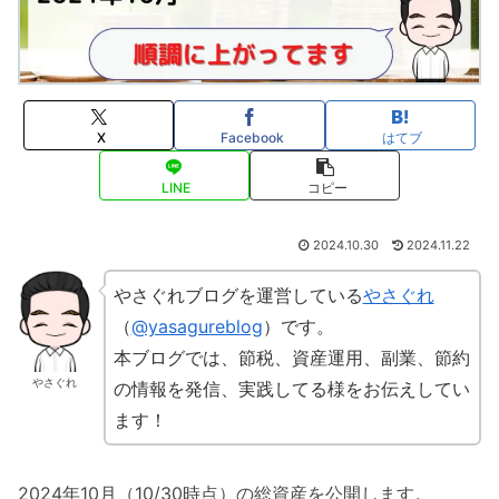
X
Facebook
はてブ
LINE
コピー
2024.10.30
2024.11.22
やさぐれブログを運営している
やさぐれ
（
@yasagureblog
）です。
本ブログでは、節税、資産運用、副業、節約
やさぐれ
の情報を発信、実践してる様をお伝えしてい
ます！
2024年10月（10/30時点）の総資産を公開します。