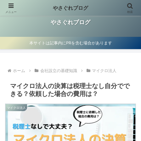
やさぐれブログ
メニュー
検索
お金の使い方見直し、資産運用、マイクロ法人節税術を紹介
やさぐれブログ
本サイトは記事内にPRを含む場合があります
ホーム
会社設立の基礎知識
マイクロ法人
マイクロ法人の決算は税理士なし自分でで
きる？依頼した場合の費用は？
マイクロ法人