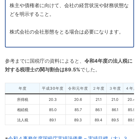
株主や債権者に向けて、会社の経営状況や財務状態な
どを明示すること。
株式会社の会社形態をとる場合は必要になります。
参考までに国税庁の資料によると、
令和4年度の法人税に
対する税理士の関与割合は89.5%
でした。
年度
平成30年度
令和元年度
２年度
３年度
４年度
所得税
20.3
20.6
21.1
21.0
20.4
相続税
85.0
85.7
86.1
86.1
85.9
法人税
89.1
89.3
89.4
89.5
89.5
※
令和４事務年度国税庁実績評価書 – 実績目標（大）３