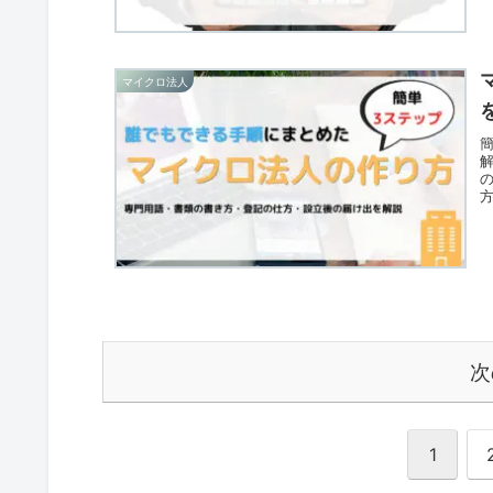
マイクロ法人
次
1