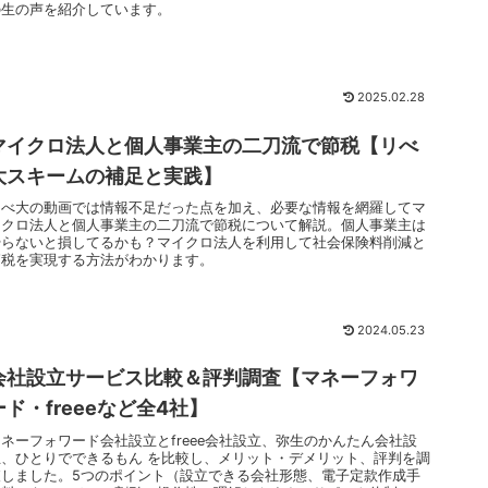
の生の声を紹介しています。
2025.02.28
マイクロ法人と個人事業主の二刀流で節税【リべ
大スキームの補足と実践】
リべ大の動画では情報不足だった点を加え、必要な情報を網羅してマ
イクロ法人と個人事業主の二刀流で節税について解説。個人事業主は
やらないと損してるかも？マイクロ法人を利用して社会保険料削減と
節税を実現する方法がわかります。
2024.05.23
会社設立サービス比較＆評判調査【マネーフォワ
ード・freeeなど全4社】
マネーフォワード会社設立とfreee会社設立、弥生のかんたん会社設
立、ひとりでできるもん を比較し、メリット・デメリット、評判を調
査しました。5つのポイント（設立できる会社形態、電子定款作成手