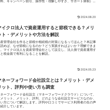
数料、キャンペーン割引、操作性・理解しやすさ、サポート体制）で
徹底比較。評判や口コミはサービス利用者の生の声を集めました。
2024.08.20
マイクロ法人で資産運用すると節税できる？メリ
ット・デメリットや方法を解説
資産管理会社を作ると節税や相続税の対策になるってほんと？本記事
を読めば、なぜ節税になるのか？どう実践すればよいか？理解できま
す。マイクロ法人を資産管理会社として設立し、法人側で資産運用す
ると税金面で有利になることを解説。
2024.05.23
マネーフォワード会社設立とは？メリット・デメ
リット、評判や使い方も調査
マネーフォワード会社設立（マネーフォワードクラウド）について、
デメリット、メリット、評判、どのような会社設立サービスなのか、
使い方について解説します。評判や口コミでサービス利用者の生の声
を紹介しています。