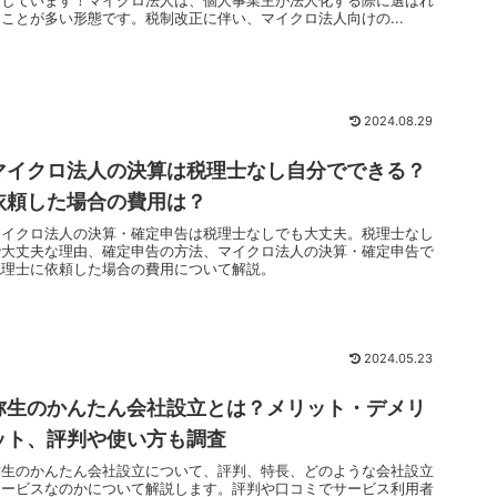
えしています！マイクロ法人は、個人事業主が法人化する際に選ばれ
ることが多い形態です。税制改正に伴い、マイクロ法人向けの...
2024.08.29
マイクロ法人の決算は税理士なし自分でできる？
依頼した場合の費用は？
マイクロ法人の決算・確定申告は税理士なしでも大丈夫。税理士なし
で大丈夫な理由、確定申告の方法、マイクロ法人の決算・確定申告で
税理士に依頼した場合の費用について解説。
2024.05.23
弥生のかんたん会社設立とは？メリット・デメリ
ット、評判や使い方も調査
弥生のかんたん会社設立について、評判、特長、どのような会社設立
サービスなのかについて解説します。評判や口コミでサービス利用者