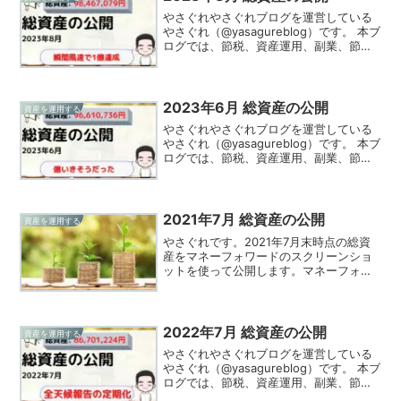
やさぐれやさぐれブログを運営している
やさぐれ（@yasagureblog）です。 本ブ
ログでは、節税、資産運用、副業、節約
の情報を発信、実践してる様をお伝えし
ています！2023年8月（8/29時点）の総
資産を公開します。やさぐれ2023年8...
2023年6月 総資産の公開
資産を運用する
やさぐれやさぐれブログを運営している
やさぐれ（@yasagureblog）です。 本ブ
ログでは、節税、資産運用、副業、節約
の情報を発信、実践してる様をお伝えし
ています！2023年6月（6/28時点）の総
資産を公開します。やさぐれ一瞬、億い
く...
2021年7月 総資産の公開
資産を運用する
やさぐれです。2021年7月末時点の総資
産をマネーフォワードのスクリーンショ
ットを使って公開します。マネーフォワ
ードを使えば、いちいち複数の証券会社
や銀行をチェックしなくてもまとめて見
れるので、資産運用している人は使わな
い理由がないくらいで...
2022年7月 総資産の公開
資産を運用する
やさぐれやさぐれブログを運営している
やさぐれ（@yasagureblog）です。 本ブ
ログでは、節税、資産運用、副業、節約
の情報を発信、実践してる様をお伝えし