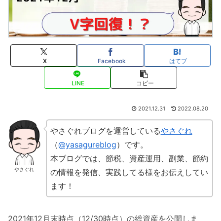
X
Facebook
はてブ
LINE
コピー
2021.12.31
2022.08.20
やさぐれブログを運営している
やさぐれ
（
@yasagureblog
）です。
本ブログでは、節税、資産運用、副業、節約
やさぐれ
の情報を発信、実践してる様をお伝えしてい
ます！
2021年12月末時点（12/30時点）の総資産を公開しま