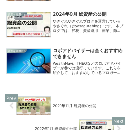
ています！2022年7月（7/31時点）の総
資産を公開します。やさぐれオールウェ
ザ...
2024年9月 総資産の公開
資産を運用する
やさぐれやさぐれブログを運営している
やさぐれ（@yasagureblog）です。 本ブ
ログでは、節税、資産運用、副業、節約
の情報を発信、実践してる様をお伝えし
ています！2024年9月（9/30時点）の総
資産を公開します。やさぐれ今月は脱出
ゲ...
ロボアドバイザーは全くおすすめ
資産を運用する
できません
WealthNavi、THEOなどのロボアドバイ
ザーが巷では流行っています。これらを
紹介して、おすすめしているブロガーも
多いです。私は、現段階で存在している
ロボアドバイザーサービスを利用するこ
とに反対です。ロボアドバイザーがおす
すめできない...
2021年11月 総資産の公開
2022年1月 総資産の公開