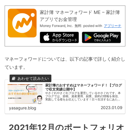
家計簿 マネーフォワード ME – 家計簿
アプリでお金管理
Money Forward, Inc.
無料
posted with
アプリーチ
マネーフォワードについては、以下の記事で詳しく紹介し
ています。
家計簿のおすすめはマネーフォワード！【ブログ
で収支実績公開中】
やさぐれやさぐれブログを運営しているやさぐれです。本
ブログでは、節税、資産運用、副業、節約の情報を発信、
実践してる様をお伝えしています！日々生活するにあたっ
て、家計簿つけてますか？家計簿つけないとと思いながら
も、何か買ったときに1個1個記入...
2023.01.09
yasagure.blog
2021年12月のポートフォリオ