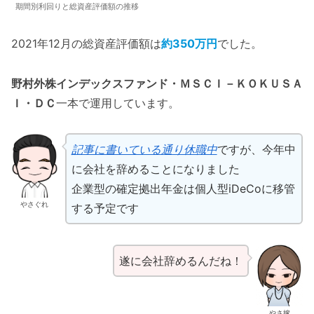
期間別利回りと総資産評価額の推移
2021年12月の総資産評価額は
約350万円
でした。
野村外株インデックスファンド・ＭＳＣＩ－ＫＯＫＵＳＡ
Ｉ・ＤＣ
一本で運用しています。
記事に書いている通り休職中
ですが、今年中
に会社を辞めることになりました
企業型の確定拠出年金は個人型iDeCoに移管
やさぐれ
する予定です
遂に会社辞めるんだね！
やさ嫁