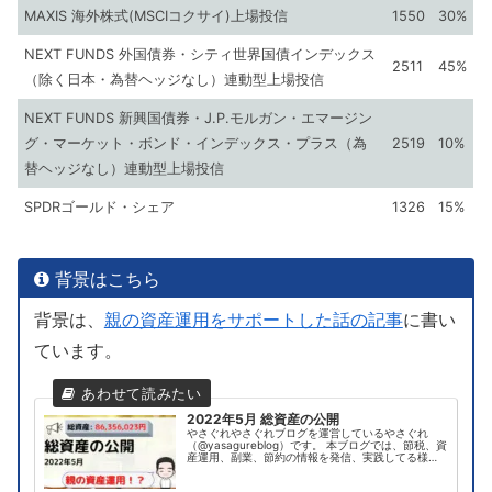
MAXIS 海外株式(MSCIコクサイ)上場投信
1550
30%
NEXT FUNDS 外国債券・シティ世界国債インデックス
2511
45%
（除く日本・為替ヘッジなし）連動型上場投信
NEXT FUNDS 新興国債券・J.P.モルガン・エマージン
グ・マーケット・ボンド・インデックス・プラス（為
2519
10%
替ヘッジなし）連動型上場投信
SPDRゴールド・シェア
1326
15%
背景はこちら
背景は、
親の資産運用をサポートした話の記事
に書い
ています。
2022年5月 総資産の公開
やさぐれやさぐれブログを運営しているやさぐれ
（@yasagureblog）です。 本ブログでは、節税、資
産運用、副業、節約の情報を発信、実践してる様を
お伝えしています！2022年5月（5/31時点）の総資
産を公開します。やさぐれ今回は親の資...