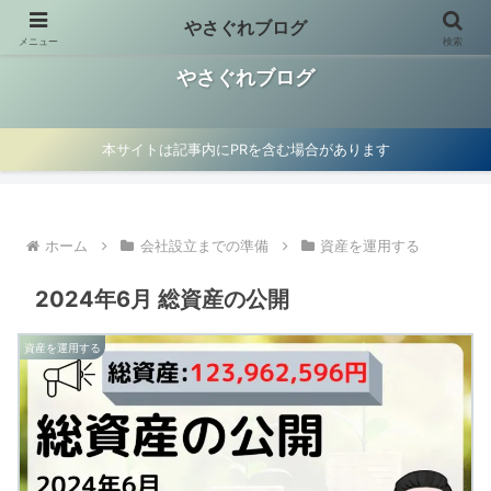
やさぐれブログ
メニュー
検索
お金の使い方見直し、資産運用、マイクロ法人節税術を紹介
やさぐれブログ
本サイトは記事内にPRを含む場合があります
ホーム
会社設立までの準備
資産を運用する
2024年6月 総資産の公開
資産を運用する