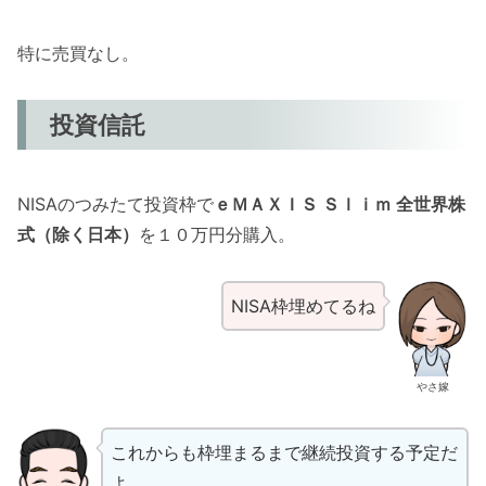
特に売買なし。
投資信託
NISAのつみたて投資枠で
ｅＭＡＸＩＳ Ｓｌｉｍ 全世界株
式（除く日本）
を１０万円分購入。
NISA枠埋めてるね
やさ嫁
これからも枠埋まるまで継続投資する予定だ
よ