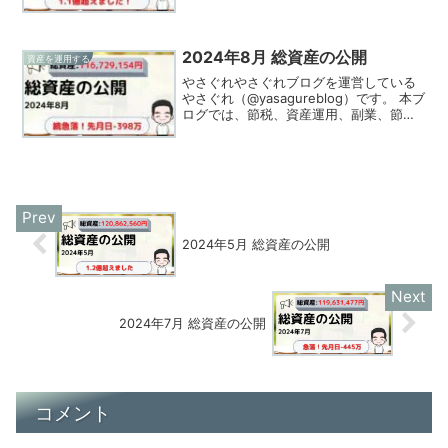
の情報を発信、実践してる様をお伝えし
ています！2024年2月（2/29時点）の総
資産を公開します。やさぐれコロナにか
か...
2024年8月 総資産の公開
資産を運用する
やさぐれやさぐれブログを運営している
やさぐれ（@yasagureblog）です。 本ブ
ログでは、節税、資産運用、副業、節約
の情報を発信、実践してる様をお伝えし
ています！2024年8月（8/28時点）の総
資産を公開します。やさぐれ今月は
MON...
2024年5月 総資産の公開
2024年7月 総資産の公開
コメント