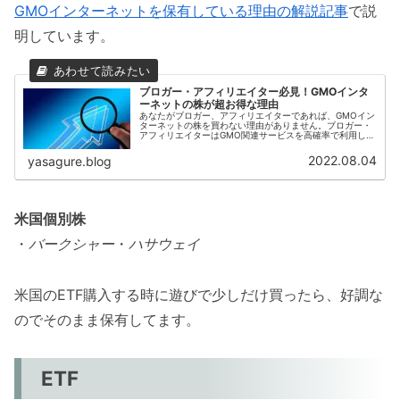
GMOインターネットを保有している理由の解説記事
で説
明しています。
ブロガー・アフィリエイター必見！GMOインタ
ーネットの株が超お得な理由
あなたがブロガー、アフィリエイターであれば、GMOイン
ターネットの株を買わない理由がありません。ブロガー・
アフィリエイターはGMO関連サービスを高確率で利用して
おり、株主優待によってGMO関連サービス利用料を補うこ
とができるからです。以降で...
2022.08.04
yasagure.blog
米国個別株
・
バークシャー
・
ハサウェイ
米国のETF購入する時に遊びで少しだけ買ったら、好調な
のでそのまま保有してます。
ETF