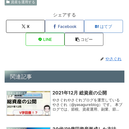
資産を運用する
シェアする
X
Facebook
はてブ
LINE
コピー
やさぐれ
関連記事
2021年12月 総資産の公開
資産を運用する
やさぐれやさぐれブログを運営している
やさぐれ（@yasagureblog）です。 本ブ
ログでは、節税、資産運用、副業、節約
の情報を発信、実践してる様をお伝えし
ています！2021年12月末時点（12/30時
点）の総資産を公開します。年末年始
は...
30代で1億円資産形成した方法