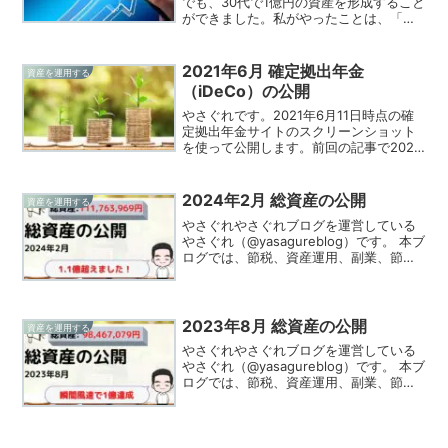
でも、30代で1億円の資産を形成すること
ができました。私がやったことは、「収
入を増やし、支出を減らし、最大化した
余剰資金を資産運用する」を地道にこな
すことです。前回の記事では、支出を減
2021年6月 確定拠出年金
資産を運用する
らす観点でお伝えしま...
（iDeCo）の公開
やさぐれです。2021年6月11日時点の確
定拠出年金サイトのスクリーンショット
を使って公開します。前回の記事で2021
年5月末の総資産を公開しましたが、確定
拠出年金は含めていませんでした。忘れ
ていたというより、私（の会社）が使用
2024年2月 総資産の公開
資産を運用する
している確定...
やさぐれやさぐれブログを運営している
やさぐれ（@yasagureblog）です。 本ブ
ログでは、節税、資産運用、副業、節約
の情報を発信、実践してる様をお伝えし
ています！2024年2月（2/29時点）の総
資産を公開します。やさぐれコロナにか
か...
2023年8月 総資産の公開
資産を運用する
やさぐれやさぐれブログを運営している
やさぐれ（@yasagureblog）です。 本ブ
ログでは、節税、資産運用、副業、節約
の情報を発信、実践してる様をお伝えし
ています！2023年8月（8/29時点）の総
資産を公開します。やさぐれ2023年8...