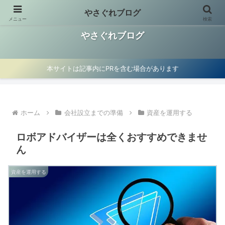
やさぐれブログ
メニュー
検索
お金の使い方見直し、資産運用、マイクロ法人節税術を紹介
やさぐれブログ
本サイトは記事内にPRを含む場合があります
ホーム
会社設立までの準備
資産を運用する
ロボアドバイザーは全くおすすめできませ
ん
資産を運用する