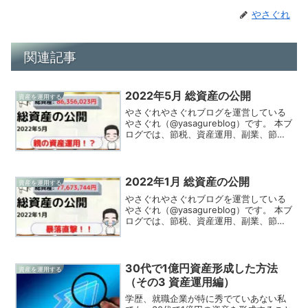
やさぐれ
関連記事
2022年5月 総資産の公開
資産を運用する
やさぐれやさぐれブログを運営している
やさぐれ（@yasagureblog）です。 本ブ
ログでは、節税、資産運用、副業、節約
の情報を発信、実践してる様をお伝えし
ています！2022年5月（5/31時点）の総
資産を公開します。やさぐれ今回は親の
資...
2022年1月 総資産の公開
資産を運用する
やさぐれやさぐれブログを運営している
やさぐれ（@yasagureblog）です。 本ブ
ログでは、節税、資産運用、副業、節約
の情報を発信、実践してる様をお伝えし
ています！2022年1月末時点（1/31時
点）の総資産を公開します。やさぐれ暴
落が...
30代で1億円資産形成した方法
資産を運用する
（その3 資産運用編）
学歴、就職企業が特に秀でていあない私